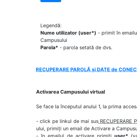
Legendă:
Nume utilizator (user*)
- primit în emailu
Campusului
Parola*
- parola setată de dvs.
RECUPERARE PAROLĂ și DATE de CONEC
Activarea Campusului virtual
Se face la începutul anului 1, la prima acces
- click pe linkul de mai sus
RECUPERARE PA
ului, primiți un email de Activare a Campusu
- în emailul de activare primiți
user*
(va