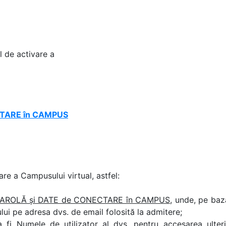
l de activare a
TARE în CAMPUS
are a Campusului virtual, astfel:
ROLĂ și DATE de CONECTARE în CAMPUS,
unde, pe baz
lui pe adresa dvs. de email folosită la admitere;
 fi Numele de utilizator al dvs. pentru accesarea ulter